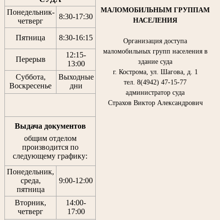
МАЛОМОБИЛЬНЫМ ГРУППАМ
Понедельник-
8:30
-
17:30
НАСЕЛЕНИЯ
четверг
Пятница
8:30
-
16:15
Организация доступа
маломобильных групп населения в
12:15
-
Перерыв
здание суда
13:00
г. Кострома, ул. Шагова, д. 1
Суббота,
Выходные
тел. 8(4942) 47-15-77
Воскресенье
дни
администратор суда
Страхов Виктор Александрович
Выдача документов
общим отделом
производится по
следующему графику:
Понедельник,
среда,
9:00-12:00
пятница
Вторник,
14:00-
четверг
17:00