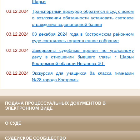
Шарьи
03.12.2024
Транспортный прокурор обратился в суд с иском
о возложении обязанности установить световое
ограждение водонапорной башни
03.12.2024
03 декабря 2024 года в Костромском районном
суде состоялось торжественное собрание
02.12.2024
Завершены судебные прения по уголовному
делу в отношении бывшего главы г. Шарьи
Костромской области Неганова Э.Г.
02.12.2024
Экскурсия для учащихся 8а класса гимназии
№28 города Костромы
ПОДАЧА ПРОЦЕССУАЛЬНЫХ ДОКУМЕНТОВ В
ЭЛЕКТРОННОМ ВИДЕ
О СУДЕ
СУДЕЙСКОЕ СООБЩЕСТВО