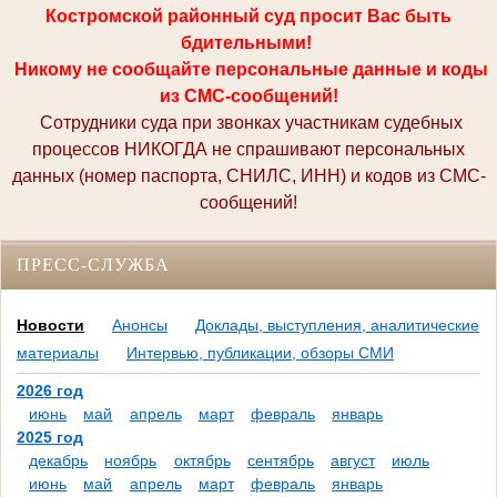
Костромской районный суд просит Вас быть
бдительными!
Никому не сообщайте персональные данные и коды
из СМС-сообщений!
Сотрудники суда при звонках участникам судебных
процессов НИКОГДА не спрашивают персональных
данных (номер паспорта, СНИЛС, ИНН) и кодов из СМС-
сообщений!
ПРЕСС-СЛУЖБА
Новости
Анонсы
Доклады, выступления, аналитические
материалы
Интервью, публикации, обзоры СМИ
2026 год
июнь
май
апрель
март
февраль
январь
2025 год
декабрь
ноябрь
октябрь
сентябрь
август
июль
июнь
май
апрель
март
февраль
январь