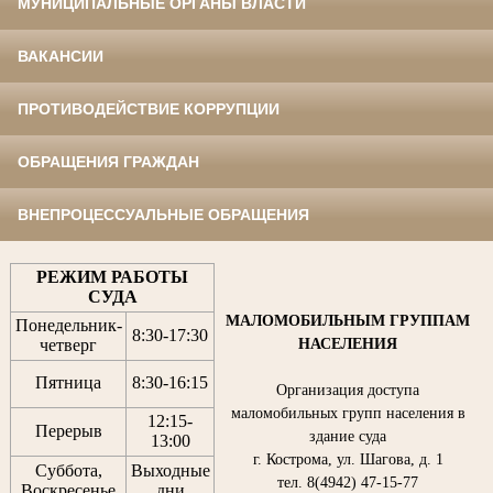
МУНИЦИПАЛЬНЫЕ ОРГАНЫ ВЛАСТИ
ВАКАНСИИ
ПРОТИВОДЕЙСТВИЕ КОРРУПЦИИ
ОБРАЩЕНИЯ ГРАЖДАН
ВНЕПРОЦЕССУАЛЬНЫЕ ОБРАЩЕНИЯ
РЕЖИМ РАБОТЫ
СУДА
МАЛОМОБИЛЬНЫМ ГРУППАМ
Понедельник-
8:30
-
17:30
НАСЕЛЕНИЯ
четверг
Пятница
8:30
-
16:15
Организация доступа
маломобильных групп населения в
12:15
-
Перерыв
здание суда
13:00
г. Кострома, ул. Шагова, д. 1
Суббота,
Выходные
тел. 8(4942) 47-15-77
Воскресенье
дни