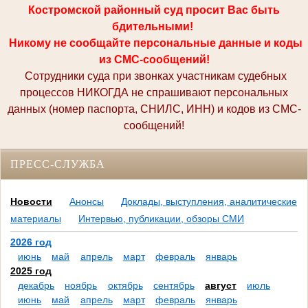
Костромской районный суд просит Вас быть
бдительными!
Никому не сообщайте персональные данные и коды
из СМС-сообщений!
Сотрудники суда при звонках участникам судебных
процессов НИКОГДА не спрашивают персональных
данных (номер паспорта, СНИЛС, ИНН) и кодов из СМС-
сообщений!
ПРЕСС-СЛУЖБА
Новости
Анонсы
Доклады, выступления, аналитические
материалы
Интервью, публикации, обзоры СМИ
2026 год
июнь
май
апрель
март
февраль
январь
2025 год
декабрь
ноябрь
октябрь
сентябрь
август
июль
июнь
май
апрель
март
февраль
январь