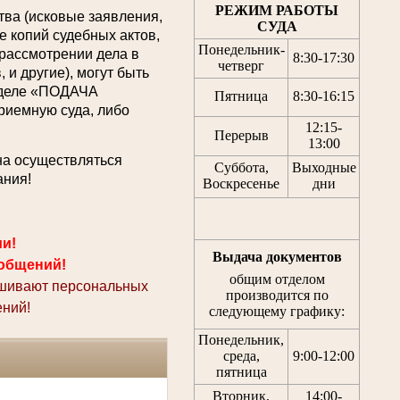
РЕЖИМ РАБОТЫ
ва (исковые заявления,
СУДА
 копий судебных актов,
Понедельник-
 рассмотрении дела в
8:30
-
17:30
четверг
 и другие), могут быть
азделе «ПОДАЧА
Пятница
8:30
-
16:15
емную суда, либо
12:15
-
Перерыв
13:00
на осуществляться
Суббота,
Выходные
ания!
Воскресенье
дни
ми!
Выдача документов
общений!
общим отделом
ашивают персональных
производится по
ний!
следующему графику:
Понедельник,
среда,
9:00-12:00
пятница
Вторник,
14:00-