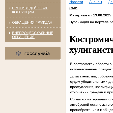
Новости
Анонсы
До
ПРОТИВОДЕЙСТВИЕ
СМИ
КОРРУПЦИИ
Материал от 19.08.2025
Публикация на портале htt
ОБРАЩЕНИЯ ГРАЖДАН
ВНЕПРОЦЕССУАЛЬНЫЕ
Костромич
ОБРАЩЕНИЯ
хулиганст
В Костромской области в
использованием предмето
Доказательства, собранн
судом убедительными дл
преступления, квалифици
отношении граждан и при
Согласно материалам сле
автобусной остановки в 
пренебрежением к общес