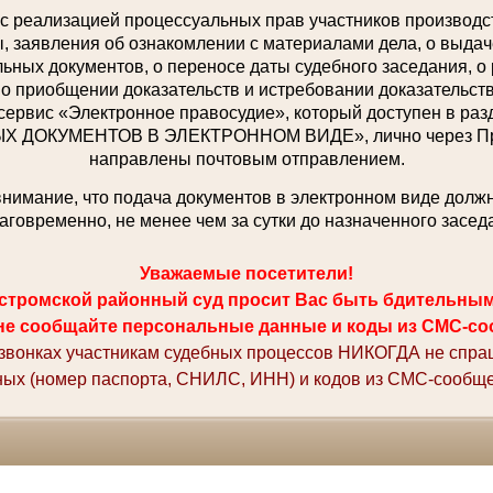
с реализацией процессуальных прав участников производст
 заявления об ознакомлении с материалами дела, о выдаче
ьных документов, о переносе даты судебного заседания, о
 о приобщении доказательств и истребовании доказательств,
сервис «Электронное правосудие», который доступен в р
ДОКУМЕНТОВ В ЭЛЕКТРОННОМ ВИДЕ», лично через При
направлены почтовым отправлением.
имание, что подача документов в электронном виде долж
аговременно, не менее чем за сутки до назначенного засед
Уважаемые посетители!
стромской районный суд просит Вас быть бдительны
не сообщайте персональные данные и коды из СМС-со
 звонках участникам судебных процессов НИКОГДА не спр
ных (номер паспорта, СНИЛС, ИНН) и кодов из СМС-сообще