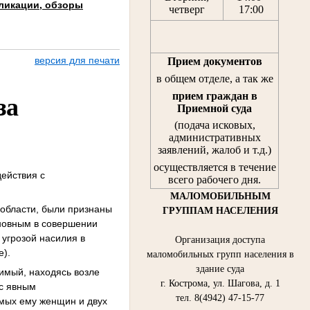
ликации, обзоры
четверг
17:00
версия для печати
Прием документов
в общем отделе, а так же
прием граждан
в
за
Приемной суда
(подача исковых,
административных
заявлений, жалоб и т.д.)
осуществляется в течение
действия с
всего рабочего дня.
МАЛОМОБИЛЬНЫМ
 области, были признаны
ГРУППАМ НАСЕЛЕНИЯ
иновным в совершении
 угрозой насилия в
Организация доступа
е).
маломобильных групп населения в
здание суда
димый, находясь возле
г. Кострома, ул. Шагова, д. 1
 с явным
тел. 8(4942) 47-15-77
мых ему женщин и двух