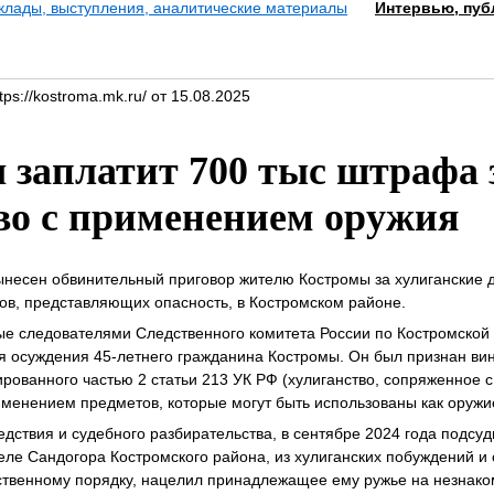
клады, выступления, аналитические материалы
Интервью, пуб
ps://kostroma.mk.ru/ от 15.08.2025
 заплатит 700 тыс штрафа 
во с применением оружия
ынесен обвинительный приговор жителю Костромы за хулиганские 
в, представляющих опасность, в Костромском районе.
ые следователями Следственного комитета России по Костромской
я осуждения 45-летнего гражданина Костромы. Он был признан в
рованного частью 2 статьи 213 УК РФ (хулиганство, сопряженное с
менением предметов, которые могут быть использованы как оружи
дствия и судебного разбирательства, в сентябре 2024 года подсу
селе Сандогора Костромского района, из хулиганских побуждений и
твенному порядку, нацелил принадлежащее ему ружье на незнако