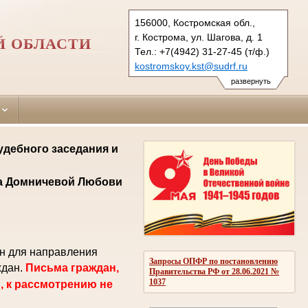
156000, Костромская обл.,
г. Кострома, ул. Шагова, д. 1
Й ОБЛАСТИ
Тел.: +7(4942) 31-27-45 (т/ф.)
kostromskoy.kst@sudrf.ru
развернуть
удебного заседания и
ла Домничевой Любови
ен для направления
Запросы ОПФР по постановлению
ждан.
Письма граждан,
Правительства РФ от 28.06.2021 №
1037
, к рассмотрению не