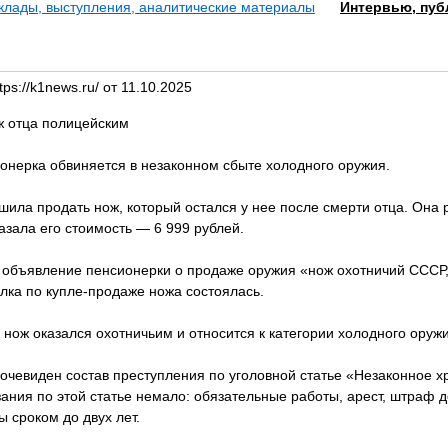
клады, выступления, аналитические материалы
Интервью, пуб
ps://k1news.ru/ от 11.10.2025
ж отца полицейским
ионерка обвиняется в незаконном сбыте холодного оружия.
ила продать нож, который остался у нее после смерти отца. Она 
азала его стоимость — 6 999 рублей.
объявление пенсионерки о продаже оружия «нож охотничий СССР,
лка по купле-продаже ножа состоялась.
нож оказался охотничьим и относится к категории холодного оружи
 очевиден состав преступления по уголовной статье «Незаконное 
ания по этой статье немало: обязательные работы, арест, штраф д
 сроком до двух лет.