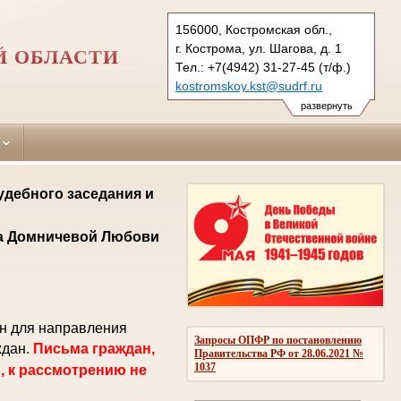
156000, Костромская обл.,
г. Кострома, ул. Шагова, д. 1
Й ОБЛАСТИ
Тел.: +7(4942) 31-27-45 (т/ф.)
kostromskoy.kst@sudrf.ru
развернуть
удебного заседания и
ла Домничевой Любови
ен для направления
Запросы ОПФР по постановлению
ждан.
Письма граждан,
Правительства РФ от 28.06.2021 №
1037
, к рассмотрению не