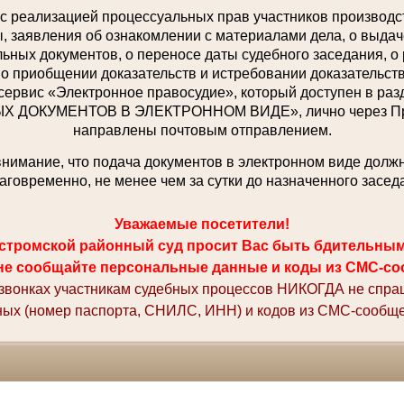
с реализацией процессуальных прав участников производст
 заявления об ознакомлении с материалами дела, о выдаче
ьных документов, о переносе даты судебного заседания, о
 о приобщении доказательств и истребовании доказательств,
сервис «Электронное правосудие», который доступен в р
ДОКУМЕНТОВ В ЭЛЕКТРОННОМ ВИДЕ», лично через При
направлены почтовым отправлением.
имание, что подача документов в электронном виде долж
аговременно, не менее чем за сутки до назначенного засед
Уважаемые посетители!
стромской районный суд просит Вас быть бдительны
не сообщайте персональные данные и коды из СМС-со
 звонках участникам судебных процессов НИКОГДА не спр
ных (номер паспорта, СНИЛС, ИНН) и кодов из СМС-сообще