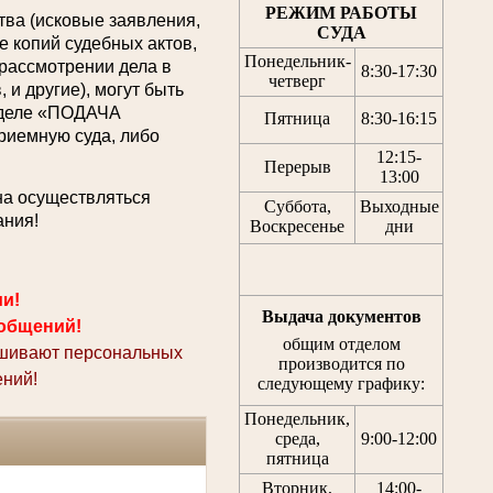
РЕЖИМ РАБОТЫ
ва (исковые заявления,
СУДА
 копий судебных актов,
Понедельник-
 рассмотрении дела в
8:30
-
17:30
четверг
 и другие), могут быть
азделе «ПОДАЧА
Пятница
8:30
-
16:15
емную суда, либо
12:15
-
Перерыв
13:00
на осуществляться
Суббота,
Выходные
ания!
Воскресенье
дни
ми!
Выдача документов
общений!
общим отделом
ашивают персональных
производится по
ний!
следующему графику:
Понедельник,
среда,
9:00-12:00
пятница
Вторник,
14:00-