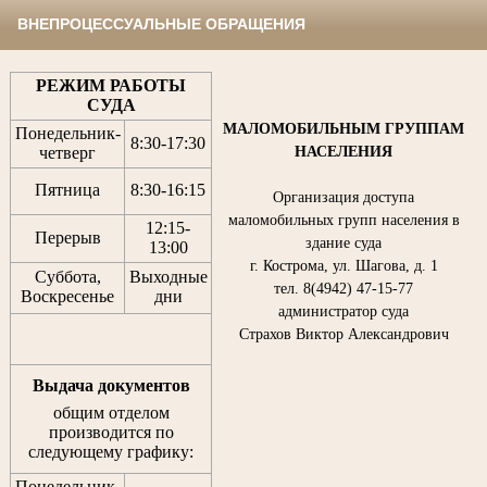
ВНЕПРОЦЕССУАЛЬНЫЕ ОБРАЩЕНИЯ
РЕЖИМ РАБОТЫ
СУДА
МАЛОМОБИЛЬНЫМ ГРУППАМ
Понедельник-
8:30
-
17:30
НАСЕЛЕНИЯ
четверг
Пятница
8:30
-
16:15
Организация доступа
маломобильных групп населения в
12:15
-
Перерыв
здание суда
13:00
г. Кострома, ул. Шагова, д. 1
Суббота,
Выходные
тел. 8(4942) 47-15-77
Воскресенье
дни
администратор суда
Страхов Виктор Александрович
Выдача документов
общим отделом
производится по
следующему графику:
Понедельник,