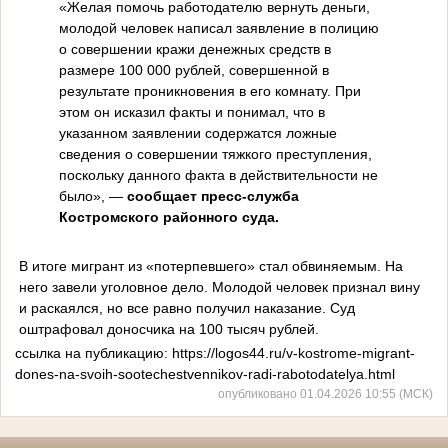
«Желая помочь работодателю вернуть деньги,
молодой человек написал заявление в полицию
о совершении кражи денежных средств в
размере 100 000 рублей, совершенной в
результате проникновения в его комнату. При
этом он исказил факты и понимал, что в
указанном заявлении содержатся ложные
сведения о совершении тяжкого преступления,
поскольку данного факта в действительности не
было», —
сообщает пресс-служба
Костромского районного суда.
В итоге мигрант из «потерпевшего» стал обвиняемым. На
него завели уголовное дело. Молодой человек признал вину
и раскаялся, но все равно получил наказание. Суд
оштрафовал доносчика на 100 тысяч рублей.
ссылка на публикацию: https://logos44.ru/v-kostrome-migrant-
dones-na-svoih-sootechestvennikov-radi-rabotodatelya.html
опубликовано 01.04.2026 10:55 (МСК)