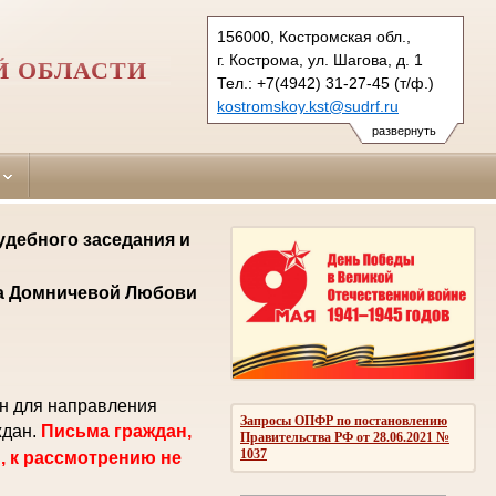
156000, Костромская обл.,
г. Кострома, ул. Шагова, д. 1
Й ОБЛАСТИ
Тел.: +7(4942) 31-27-45 (т/ф.)
kostromskoy.kst@sudrf.ru
развернуть
удебного заседания и
ла Домничевой Любови
ен для направления
Запросы ОПФР по постановлению
ждан.
Письма граждан,
Правительства РФ от 28.06.2021 №
1037
, к рассмотрению не