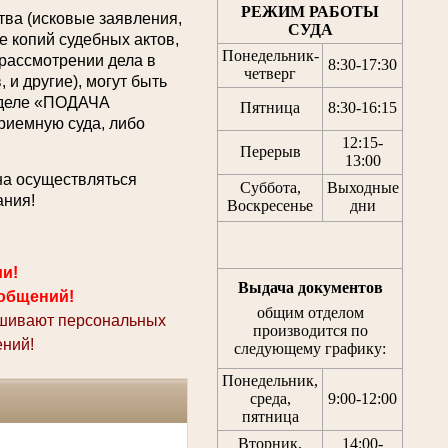
РЕЖИМ РАБОТЫ
ва (исковые заявления,
СУДА
 копий судебных актов,
Понедельник-
 рассмотрении дела в
8:30
-
17:30
четверг
 и другие), могут быть
азделе «ПОДАЧА
Пятница
8:30
-
16:15
емную суда, либо
12:15
-
Перерыв
13:00
на осуществляться
Суббота,
Выходные
ания!
Воскресенье
дни
ми!
Выдача документов
общений!
общим отделом
ашивают персональных
производится по
ний!
следующему графику:
Понедельник,
среда,
9:00-12:00
пятница
Вторник,
14:00-