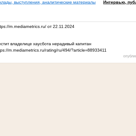
клады, выступления, аналитические материалы
Интервью, пуб
ps://m.mediametrics.ru/ от 22.11.2024
тит владелице хаусбота нерадивый капитан
s://m.mediametrics.ru/rating/ru/494/?article=88933411
опубли