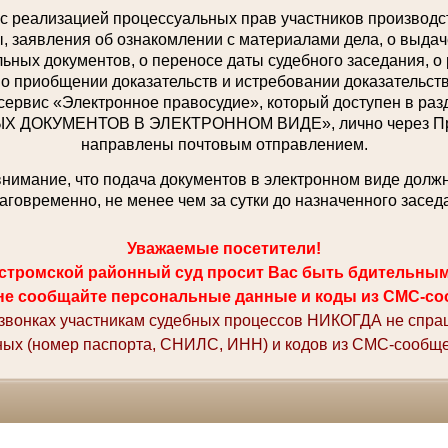
с реализацией процессуальных прав участников производст
 заявления об ознакомлении с материалами дела, о выдаче
ьных документов, о переносе даты судебного заседания, о
 о приобщении доказательств и истребовании доказательств,
сервис «Электронное правосудие», который доступен в р
ДОКУМЕНТОВ В ЭЛЕКТРОННОМ ВИДЕ», лично через При
направлены почтовым отправлением.
имание, что подача документов в электронном виде долж
аговременно, не менее чем за сутки до назначенного засед
Уважаемые посетители!
стромской районный суд просит Вас быть бдительны
не сообщайте персональные данные и коды из СМС-со
 звонках участникам судебных процессов НИКОГДА не спр
ных (номер паспорта, СНИЛС, ИНН) и кодов из СМС-сообще