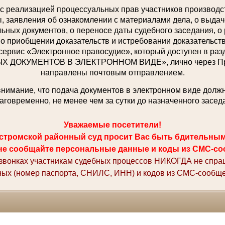
с реализацией процессуальных прав участников производст
 заявления об ознакомлении с материалами дела, о выдаче
ьных документов, о переносе даты судебного заседания, о
 о приобщении доказательств и истребовании доказательств,
сервис «Электронное правосудие», который доступен в р
ДОКУМЕНТОВ В ЭЛЕКТРОННОМ ВИДЕ», лично через При
направлены почтовым отправлением.
имание, что подача документов в электронном виде долж
аговременно, не менее чем за сутки до назначенного засед
Уважаемые посетители!
стромской районный суд просит Вас быть бдительны
не сообщайте персональные данные и коды из СМС-со
 звонках участникам судебных процессов НИКОГДА не спр
ных (номер паспорта, СНИЛС, ИНН) и кодов из СМС-сообще