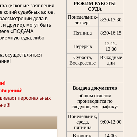
РЕЖИМ РАБОТЫ
ва (исковые заявления,
СУДА
 копий судебных актов,
Понедельник-
 рассмотрении дела в
8:30
-
17:30
четверг
 и другие), могут быть
азделе «ПОДАЧА
Пятница
8:30
-
16:15
емную суда, либо
12:15
-
Перерыв
13:00
на осуществляться
Суббота,
Выходные
ания!
Воскресенье
дни
ми!
Выдача документов
общений!
общим отделом
ашивают персональных
производится по
ний!
следующему графику:
Понедельник,
среда,
9:00-12:00
пятница
Вторник,
14:00-