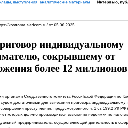
клады, выступления, аналитические материалы
Интервью, пуб
ps://kostroma.sledcom.ru/ от 05.06.2025
риговор индивидуальному
имателю, сокрывшему от
ожения более 12 миллионов
и органами Следственного комитета Российской Федерации по Ко
ы судом достаточными для вынесения приговора индивидуальному
совершении преступления, предусмотренного ч. 1 ст. 199.2 УК РФ
 счет которых должно производиться взыскание недоимки по налогам
идуальный предприниматель, осуществляющий деятельность в сфер