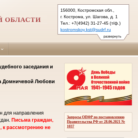
156000, Костромская обл.,
г. Кострома, ул. Шагова, д. 1
Й ОБЛАСТИ
Тел.: +7(4942) 31-27-45 (т/ф.)
kostromskoy.kst@sudrf.ru
развернуть
удебного заседания и
ла Домничевой Любови
ен для направления
Запросы ОПФР по постановлению
ждан.
Письма граждан,
Правительства РФ от 28.06.2021 №
1037
, к рассмотрению не