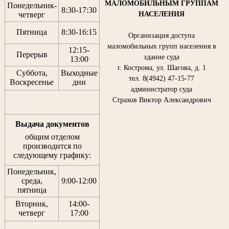
МАЛОМОБИЛЬНЫМ ГРУППАМ
Понедельник-
8:30
-
17:30
НАСЕЛЕНИЯ
четверг
Пятница
8:30
-
16:15
Организация доступа
маломобильных групп населения в
12:15
-
Перерыв
здание суда
13:00
г. Кострома, ул. Шагова, д. 1
Суббота,
Выходные
тел. 8(4942) 47-15-77
Воскресенье
дни
администратор суда
Страхов Виктор Александрович
Выдача документов
общим отделом
производится по
следующему графику:
Понедельник,
среда,
9:00-12:00
пятница
Вторник,
14:00-
четверг
17:00