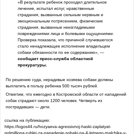
«В результате ребенок проходил длительное
лечение, испытал испуг, нравственные
страдания, вызванные сильным нервным и
эмоциональным потрясением, физические
страдания, вызванные неизгладимыми
повреждениями лица и болевыми ощущениями.
Проверка показала, что причиной случившегося
стало ненадлежащее исполнение владельцем
собаки обязанности по ее содержанию», —
сообщает пресс-служба областной
прокуратуры.
По решению суда, нерадивые хозяева собаки должны
выплатить в пользу ребенка 500 тысяч рублей.
Отметим, что ежегодно в Костромской области от нападений
собак страдают около 1200 человек. Четверть из
пострадавших — дети.
ссылка на публикацию:
https://logos44.ru/hozyaeva-agressivnoj-haski-zaplatyat-
polmilliona-rublej-za-napadenie-sobaki-na-4-letnego-malchika-v-