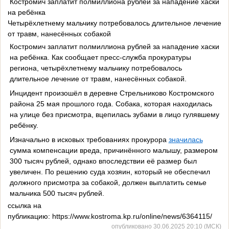
Костромич заплатит полмиллиона рублей за нападение хаски
на ребёнка
Четырёхлетнему мальчику потребовалось длительное лечение
от травм, нанесённых собакой
Костромич заплатит полмиллиона рублей за нападение хаски
на ребёнка. Как сообщает пресс-служба прокуратуры
региона, четырёхлетнему мальчику потребовалось
длительное лечение от травм, нанесённых собакой.
Инцидент произошёл в деревне Стрельниково Костромского
района 25 мая прошлого года. Собака, которая находилась
на улице без присмотра, вцепилась зубами в лицо гулявшему
ребёнку.
Изначально в исковых требованиях прокурора
значилась
сумма компенсации вреда, причинённого малышу, размером
300 тысяч рублей, однако впоследствии её размер был
увеличен. По решению суда хозяин, который не обеспечил
должного присмотра за собакой, должен выплатить семье
мальчика 500 тысяч рублей.
ссылка на
публикацию: https://www.kostroma.kp.ru/online/news/6364115/
опубликовано 30.06.2025 20:10 (МСК)