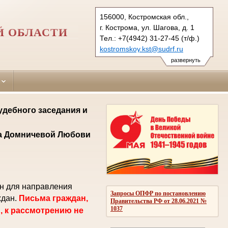
156000, Костромская обл.,
г. Кострома, ул. Шагова, д. 1
Й ОБЛАСТИ
Тел.: +7(4942) 31-27-45 (т/ф.)
kostromskoy.kst@sudrf.ru
развернуть
удебного заседания и
ла Домничевой Любови
ен для направления
Запросы ОПФР по постановлению
ждан.
Письма граждан,
Правительства РФ от 28.06.2021 №
1037
, к рассмотрению не