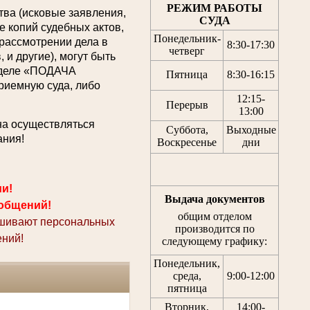
РЕЖИМ РАБОТЫ
ва (исковые заявления,
СУДА
 копий судебных актов,
Понедельник-
 рассмотрении дела в
8:30
-
17:30
четверг
 и другие), могут быть
азделе «ПОДАЧА
Пятница
8:30
-
16:15
емную суда, либо
12:15
-
Перерыв
13:00
на осуществляться
Суббота,
Выходные
ания!
Воскресенье
дни
ми!
Выдача документов
общений!
общим отделом
ашивают персональных
производится по
ний!
следующему графику:
Понедельник,
среда,
9:00-12:00
пятница
Вторник,
14:00-