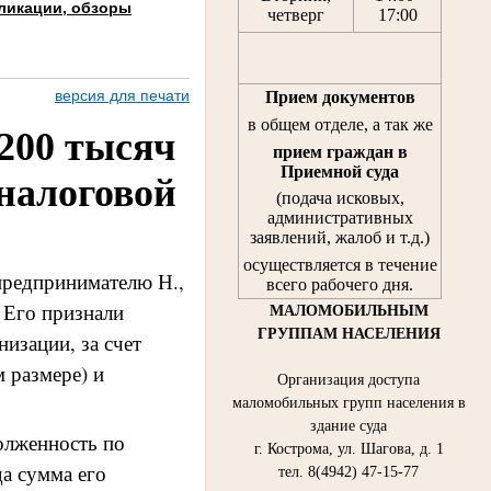
ликации, обзоры
четверг
17:00
версия для печати
Прием документов
в общем отделе, а так же
200 тысяч
прием граждан
в
Приемной суда
 налоговой
(подача исковых,
административных
заявлений, жалоб и т.д.)
осуществляется в течение
предпринимателю Н.,
всего рабочего дня.
 Его признали
МАЛОМОБИЛЬНЫМ
ГРУППАМ НАСЕЛЕНИЯ
изации, за счет
 размере) и
Организация доступа
маломобильных групп населения в
здание суда
олженность по
г. Кострома, ул. Шагова, д. 1
да сумма его
тел. 8(4942) 47-15-77