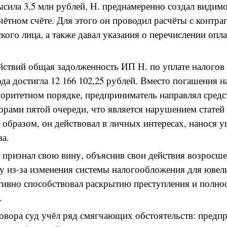
сила 3,5 млн рублей, Н. преднамеренно создал видимо
счётном счёте. Для этого он проводил расчёты с контра
кого лица, а также давал указания о перечислении опл
ействий общая задолженность ИП Н. по уплате налогов
года достигла 12 166 102,25 рублей. Вместо погашения 
оритетном порядке, предприниматель направлял средс
орами пятой очереди, что является нарушением статей
 образом, он действовал в личных интересах, нанося
ва.
 признал свою вину, объяснив свои действия возросш
ду из-за изменения системы налогообложения для юве
тивно способствовал раскрытию преступления и полно
.
овора суд учёл ряд смягчающих обстоятельств: предп