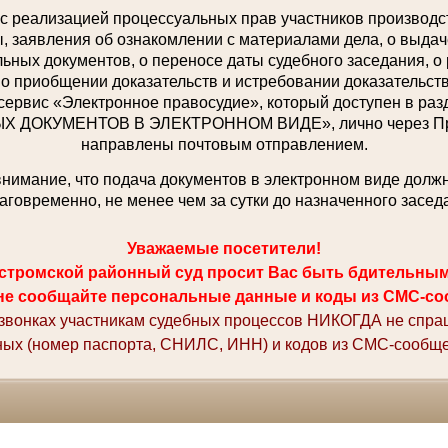
с реализацией процессуальных прав участников производст
 заявления об ознакомлении с материалами дела, о выдаче
ьных документов, о переносе даты судебного заседания, о
 о приобщении доказательств и истребовании доказательств,
сервис «Электронное правосудие», который доступен в р
ДОКУМЕНТОВ В ЭЛЕКТРОННОМ ВИДЕ», лично через При
направлены почтовым отправлением.
имание, что подача документов в электронном виде долж
аговременно, не менее чем за сутки до назначенного засед
Уважаемые посетители!
стромской районный суд просит Вас быть бдительны
не сообщайте персональные данные и коды из СМС-со
 звонках участникам судебных процессов НИКОГДА не спр
ных (номер паспорта, СНИЛС, ИНН) и кодов из СМС-сообще