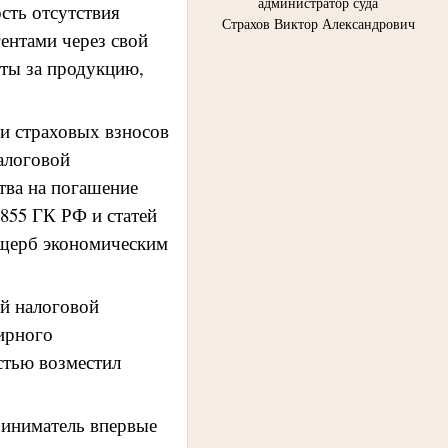
администратор суда
сть отсутствия
Страхов Виктор Александрович
гентами через свой
аты за продукцию,
 и страховых взносов
налоговой
тва на погашение
 855 ГК РФ и статей
 ущерб экономическим
ей налоговой
лирного
стью возместил
риниматель впервые