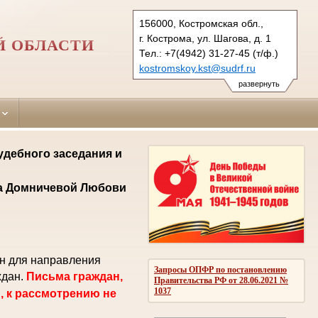
156000, Костромская обл.,
г. Кострома, ул. Шагова, д. 1
Й ОБЛАСТИ
Тел.: +7(4942) 31-27-45 (т/ф.)
kostromskoy.kst@sudrf.ru
развернуть
удебного заседания и
ла Домничевой Любови
ен для направления
Запросы ОПФР по постановлению
ждан.
Письма граждан,
Правительства РФ от 28.06.2021 №
1037
, к рассмотрению не