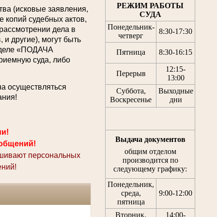
РЕЖИМ РАБОТЫ
ва (исковые заявления,
СУДА
 копий судебных актов,
Понедельник-
 рассмотрении дела в
8:30
-
17:30
четверг
 и другие), могут быть
азделе «ПОДАЧА
Пятница
8:30
-
16:15
емную суда, либо
12:15
-
Перерыв
13:00
на осуществляться
Суббота,
Выходные
ания!
Воскресенье
дни
ми!
Выдача документов
общений!
общим отделом
ашивают персональных
производится по
ний!
следующему графику:
Понедельник,
среда,
9:00-12:00
пятница
Вторник,
14:00-