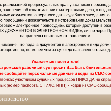
с реализацией процессуальных прав участников производст
 заявления об ознакомлении с материалами дела, о выдаче
ьных документов, о переносе даты судебного заседания, о
 о приобщении доказательств и истребовании доказательств,
сервис «Электронное правосудие», который доступен в р
ДОКУМЕНТОВ В ЭЛЕКТРОННОМ ВИДЕ», лично через При
направлены почтовым отправлением.
имание, что подача документов в электронном виде долж
аговременно, не менее чем за сутки до назначенного засед
Уважаемые посетители!
стромской районный суд просит Вас быть бдительны
не сообщайте персональные данные и коды из СМС-со
 звонках участникам судебных процессов НИКОГДА не спр
ных (номер паспорта, СНИЛС, ИНН) и кодов из СМС-сообще
ОИЗВОДСТВО