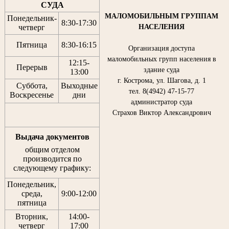
СУДА
МАЛОМОБИЛЬНЫМ ГРУППАМ
Понедельник-
8:30
-
17:30
НАСЕЛЕНИЯ
четверг
Пятница
8:30
-
16:15
Организация доступа
маломобильных групп населения в
12:15
-
Перерыв
здание суда
13:00
г. Кострома, ул. Шагова, д. 1
Суббота,
Выходные
тел. 8(4942) 47-15-77
Воскресенье
дни
администратор суда
Страхов Виктор Александрович
Выдача документов
общим отделом
производится по
следующему графику:
Понедельник,
среда,
9:00-12:00
пятница
Вторник,
14:00-
четверг
17:00