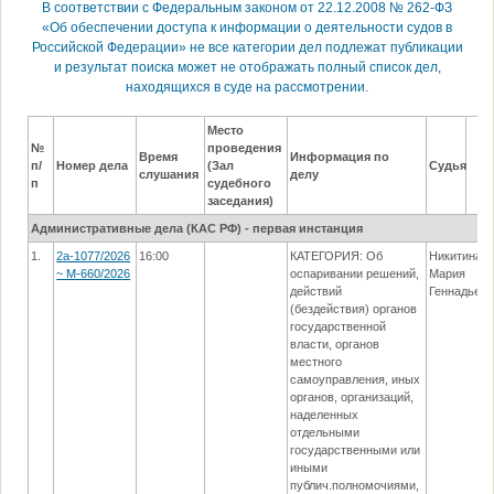
В соответствии с Федеральным законом от 22.12.2008 № 262-ФЗ
«Об обеспечении доступа к информации о деятельности судов в
Российской Федерации» не все категории дел подлежат публикации
и результат поиска может не отображать полный список дел,
находящихся в суде на рассмотрении.
Место
№
проведения
Время
Информация по
п/
Номер дела
(Зал
Судья
слушания
делу
п
судебного
заседания)
Административные дела (КАC РФ) - первая инстанция
1.
2а-1077/2026
16:00
КАТЕГОРИЯ: Об
Никитина
~ М-660/2026
оспаривании решений,
Мария
действий
Геннадьев
(бездействия) органов
государственной
власти, органов
местного
самоуправления, иных
органов, организаций,
наделенных
отдельными
государственными или
иными
публич.полномочиями,