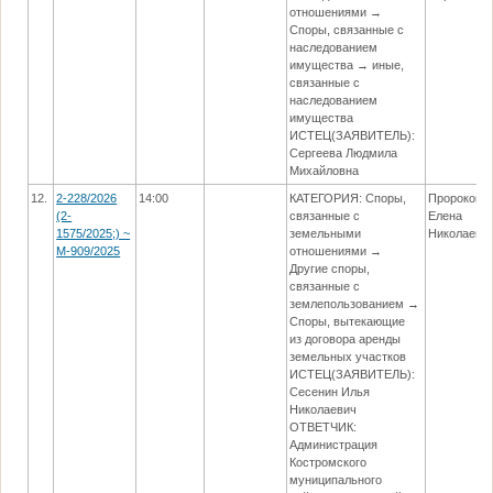
отношениями →
Споры, связанные с
наследованием
имущества → иные,
связанные с
наследованием
имущества
ИСТЕЦ(ЗАЯВИТЕЛЬ):
Сергеева Людмила
Михайловна
12.
2-228/2026
14:00
КАТЕГОРИЯ: Споры,
Пророкова
(2-
связанные с
Елена
1575/2025;) ~
земельными
Николаевн
М-909/2025
отношениями →
Другие споры,
связанные с
землепользованием →
Споры, вытекающие
из договора аренды
земельных участков
ИСТЕЦ(ЗАЯВИТЕЛЬ):
Сесенин Илья
Николаевич
ОТВЕТЧИК:
Администрация
Костромского
муниципального