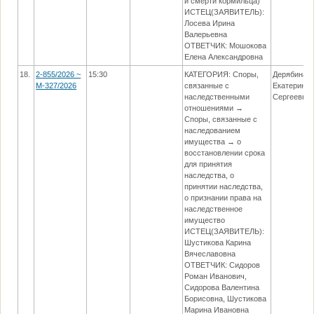
и смерти кормильца)
ИСТЕЦ(ЗАЯВИТЕЛЬ):
Лосева Ирина
Валерьевна
ОТВЕТЧИК: Мошокова
Елена Александровна
18.
2-855/2026 ~
15:30
КАТЕГОРИЯ: Споры,
Дерябина
М-327/2026
связанные с
Екатерина
наследственными
Сергеевна
отношениями →
Споры, связанные с
наследованием
имущества → о
восстановлении срока
для принятия
наследства, о
принятии наследства,
о признании права на
наследственное
имущество
ИСТЕЦ(ЗАЯВИТЕЛЬ):
Шустикова Карина
Вячеславовна
ОТВЕТЧИК: Сидоров
Роман Иванович,
Сидорова Валентина
Борисовна, Шустикова
Марина Ивановна