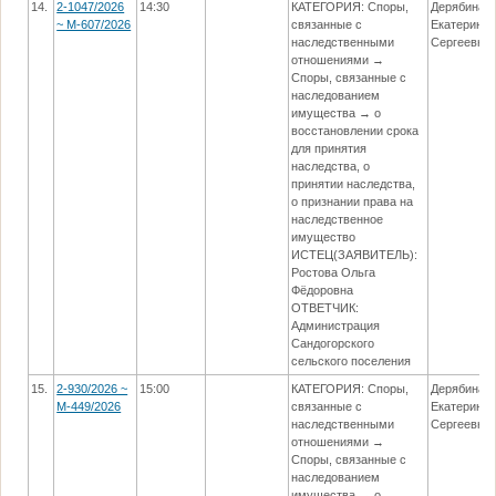
14.
2-1047/2026
14:30
КАТЕГОРИЯ: Споры,
Дерябина
~ М-607/2026
связанные с
Екатерина
наследственными
Сергеевна
отношениями →
Споры, связанные с
наследованием
имущества → о
восстановлении срока
для принятия
наследства, о
принятии наследства,
о признании права на
наследственное
имущество
ИСТЕЦ(ЗАЯВИТЕЛЬ):
Ростова Ольга
Фёдоровна
ОТВЕТЧИК:
Администрация
Сандогорского
сельского поселения
15.
2-930/2026 ~
15:00
КАТЕГОРИЯ: Споры,
Дерябина
М-449/2026
связанные с
Екатерина
наследственными
Сергеевна
отношениями →
Споры, связанные с
наследованием
имущества → о