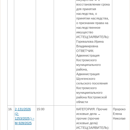
восстановлении срока
для принятия
наследства, о
принятии наследства,
о признании права на
наследственное
имущество
ИСТЕЦ(ЗАЯВИТЕЛЬ):
Горевалова Ирина
Владимировна
ОТВЕТЧИК:
Администрация
Костромского
муниципального
района,
Администрация
Шунгенского
сельского поселения
Костромского
мунициипального
района Костромской
области
16.
2-131/2026
15:00
КАТЕГОРИЯ: Прочие
Пророкова
(2-
исковые дела →
Елена
1253/2025;) ~
прочие (прочие
Николаевн
М-928/2025
исковые дела)
ИСТЕЦ(ЗАЯВИТЕЛЬ):