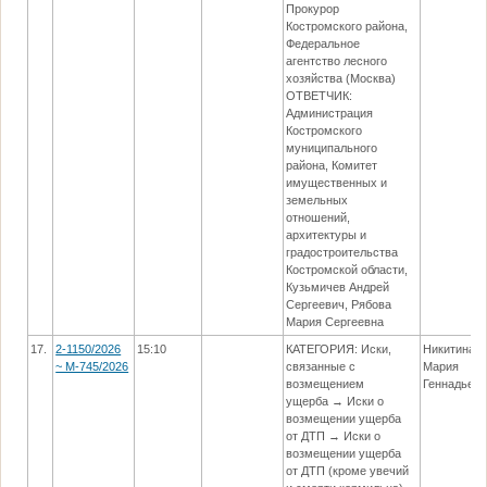
Прокурор
Костромского района,
Федеральное
агентство лесного
хозяйства (Москва)
ОТВЕТЧИК:
Администрация
Костромского
муниципального
района, Комитет
имущественных и
земельных
отношений,
архитектуры и
градостроительства
Костромской области,
Кузьмичев Андрей
Сергеевич, Рябова
Мария Сергеевна
17.
2-1150/2026
15:10
КАТЕГОРИЯ: Иски,
Никитина
~ М-745/2026
связанные с
Мария
возмещением
Геннадьев
ущерба → Иски о
возмещении ущерба
от ДТП → Иски о
возмещении ущерба
от ДТП (кроме увечий