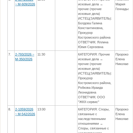
~ М-609/2026
исковые дела →
Мария
прочие (прочие
Геннадьев
исковые дела)
ИСТЕЦ(ЗАЯВИТЕЛЬ):
Болдова Галина
Константиновна,
Прокурор
Костромского района
ОТВЕТЧИК: Яллина
Юлия Сергеевна
7.
2-793/2026 ~
11:30
КАТЕГОРИЯ: Прочие
Пророкова
М-350/2026
исковые дела →
Елена
прочие (прочие
Николаевн
исковые дела)
ИСТЕЦ(ЗАЯВИТЕЛЬ):
Прокурор
Костромского района,
Робкова Ираида
Леонидовна
ОТВЕТЧИК: ООО
"ЖКХ-сервис"
8.
2-1059/2026
13:00
КАТЕГОРИЯ: Споры,
Пророкова
~ М-542/2026
связанные с
Елена
наследственными
Николаевн
отношениями →
Споры, связанные с
наследованием