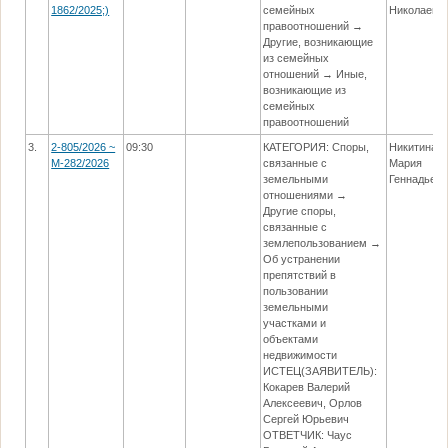
1862/2025;)
семейных
Николаевн
правоотношений →
Другие, возникающие
из семейных
отношений → Иные,
возникающие из
семейных
правоотношений
3.
2-805/2026 ~
09:30
КАТЕГОРИЯ: Споры,
Никитина
М-282/2026
связанные с
Мария
земельными
Геннадьев
отношениями →
Другие споры,
связанные с
землепользованием →
Об устранении
препятствий в
пользовании
земельными
участками и
объектами
недвижимости
ИСТЕЦ(ЗАЯВИТЕЛЬ):
Кокарев Валерий
Алексеевич, Орлов
Сергей Юрьевич
ОТВЕТЧИК: Чаус