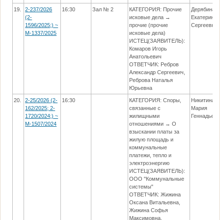
19.
2-237/2026
16:30
Зал № 2
КАТЕГОРИЯ: Прочие
Дерябина
(2-
исковые дела →
Екатерина
1596/2025;) ~
прочие (прочие
Сергеевна
М-1337/2025
исковые дела)
ИСТЕЦ(ЗАЯВИТЕЛЬ):
Комаров Игорь
Анатольевич
ОТВЕТЧИК: Ребров
Александр Сергеевич,
Реброва Наталья
Юрьевна
20.
2-25/2026 (2-
16:30
КАТЕГОРИЯ: Споры,
Никитина
162/2025; 2-
связанные с
Мария
1720/2024;) ~
жилищными
Геннадьев
М-1507/2024
отношениями → О
взыскании платы за
жилую площадь и
коммунальные
платежи, тепло и
электроэнергию
ИСТЕЦ(ЗАЯВИТЕЛЬ):
ООО "Коммунальные
системы"
ОТВЕТЧИК: Жижина
Оксана Витальевна,
Жижина Софья
Максимовна,