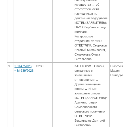
имущества → об
ответственности
наследников по
долгам наследодателя
ИСТЕЦ(ЗАЯВИТЕЛЬ):
ПАО Сбербанк в лице
филиала -
Костромское
отделение № 8640
ОТВЕТЧИК: Скорюков
Евгений Михайлович,
Скорюкова Ольга
Витальевна
9.
2-1147/2026
13:30
КАТЕГОРИЯ: Споры,
Никитина
~ М-739/2026
связанные с
Мария
жилищными
Геннадьев
отношениями →
Другие жилищные
споры → Иные
жилищные споры
ИСТЕЦ(ЗАЯВИТЕЛЬ):
Администрация
Самсоновского
сельского поселения
ОТВЕТЧИК:
Вышивалов Дмитрий
Викторович